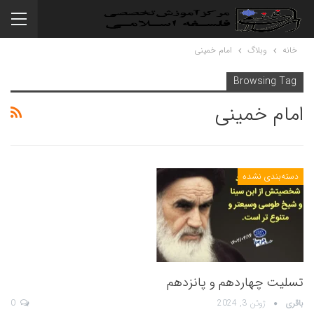
خانه
وبلاگ
امام خمینی
Browsing Tag
امام خمینی
دسته‌بندی نشده
تسلیت چهاردهم و پانزدهم
باقری
ژوئن 3, 2024
0