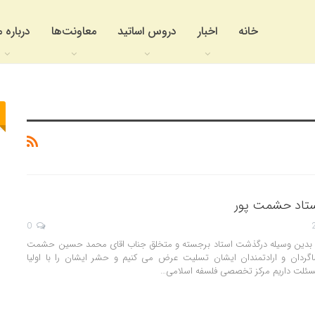
خانه
اخبار
دروس اساتید
معاونت‌ها
درباره م
تاد حشمت پور
0
اجعون بدین وسیله درگذشت استاد برجسته و متخلق جناب اقای محمد حسین حشمت
شاگردان و ارادتمندان ایشان تسلیت عرض می کنیم و حشر ایشان را با اولیا
سئلت داریم مرکز تخصصی فلسفه اسلامی…