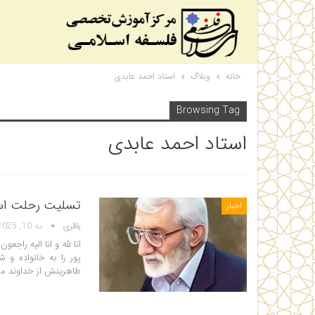
خانه
وبلاگ
استاد احمد عابدی
Browsing Tag
استاد احمد عابدی
تسلیت رحلت اس
اخبار
باقری
مه 10, 2025
انا لله و انا الیه ر
پور را به خانواده و 
طاهرینش از خداوند م