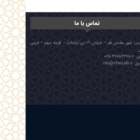
تماس با ما
آدرس: شهر مقدس قم – خیابان ۱۹ دی (باجک) – کوچه سوم – فرعی
۳۷۷۵۹۳۷۵-۰۲۵
info@mfalsafe.i