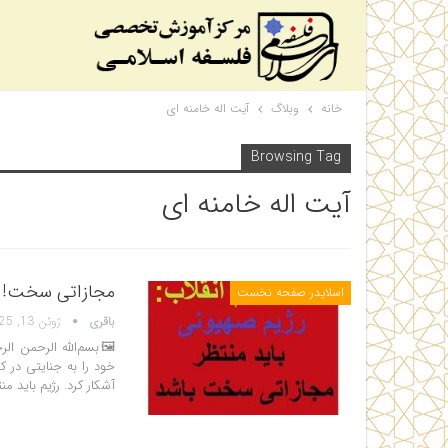
خانه
وبلاگ
آیت اله خامنه ای
Browsing Tag
آیت اله خامنه ای
مجازاتی سخت!
اسلایدر صفحه نخست
باقری
ژوئن 13, 2025
🖼بسم‌الله الرحمن ال
خود را به جنایتی در 
آشکار کرد. رژیم باید