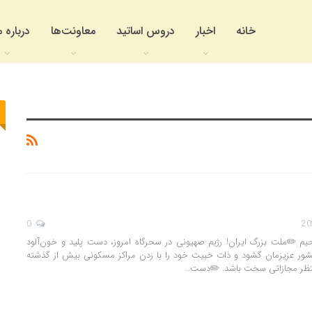
خانه
اخبار
دروس اساتید
معاونت‌ها
درباره م
0
رحیم ✏️ملت بزرگ ایران! رژیم صهیونی در سحرگاه امروز، دست پلید و خون‌آلود
کشور عزیزمان گشود و ذات خبیث خود را با زدن مراکز مسکونی بیش از گذشته
 منتظر مجازاتی سخت باشد. ✏️دست…