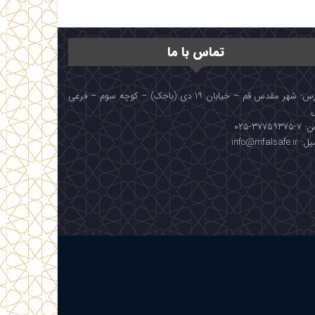
تماس با ما
آدرس: شهر مقدس قم – خیابان ۱۹ دی (باجک) – کوچه سوم – فرعی
۳۷۷۵۹۳۷۵-۰۲۵
info@mfalsafe.i