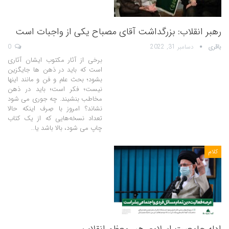
رهبر انقلاب: بزرگداشت آقای مصباح یکی از واجبات است
باقری
دسامبر 31, 2022
0
برخی از آثار مکتوب ایشان آثاری
است که باید در ذهن ها جایگزین
بشود؛ بحث علم و فن و مانند اینها
نیست؛ فکر است؛ باید در ذهن
مخاطب بنشیند. چه جوری می شود
نشاند؟ امروز با صِرف اینکه حالا
تعداد نسخه‌هایی که از یک کتاب
چاپ می شود، بالا باشد یا…
کلام