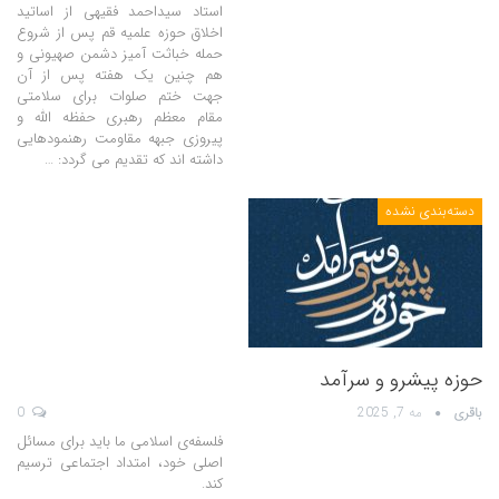
استاد سیداحمد فقیهی از اساتید
اخلاق حوزه علمیه قم پس از شروع
حمله خباثت آمیز دشمن صهیونی و
هم چنین یک هفته پس از آن
جهت ختم صلوات برای سلامتی
مقام معظم رهبری حفظه الله و
پیروزی جبهه مقاومت رهنمودهایی
داشته اند که تقدیم می گردد: …
دسته‌بندی نشده
حوزه پیشرو و سرآمد
باقری
مه 7, 2025
0
فلسفه‌ی اسلامی ما باید برای مسائل
اصلی خود، امتداد اجتماعی ترسیم
کند.