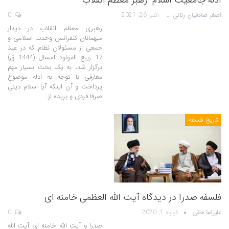
ادله جامعیت اسلام- رهبر معظم انقلاب
اصغر صادقیان رنانی
اکتبر 26, 2021
0
رهبری معظم انقلاب در دیدار
میهمانان کنفرانس وحدت اسلامى‌ و
جمعی از مسئولان نظام که در عید
17 ربیع المولود امسال (1444 ق)
برگزار شد، به یک بحث بسیار مهم
معارفی با توجه به ادله موضوع
پرداخت و آن اینکه آیا اسلام دینی
صرفا فردی و بریده از…
تاریخ فلسفه
فلسفه صدرا در دیدگاه آیت الله العظمی خامنه ای
علیرضا حقی
فوریه 1, 2020
0
صدرا و آیت الله خامنه ای آیت الله