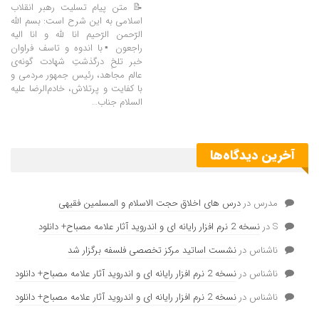
📝 متن پیام تسلیت رهبر انقلاب
اسلامی به این شرح است: بسم الله
الرّحمن الرّحیم انا لله و انا الیه
راجعون ▪️با اندوه و تاسف فراوان
خبر تلخِ درگذشتِ شهادت گونه‌ی
عالم مجاهد، رئیس جمهور مردمی و
با کفایت و پرتلاش، خادم‌الرضا علیه
السلام جناب…
آخرین دیدگاه‌ها
مدرس
در
درس های اخلاق حجت الاسلام و المسلمین فقیهی
S
در
نسخه 2 نرم افزار رایانه ای و اندروید آثار علامه مصباح+ دانلود
ناشناس
در
نشست اساتید مرکز تخصصی فلسفه برگزار شد
ناشناس
در
نسخه 2 نرم افزار رایانه ای و اندروید آثار علامه مصباح+ دانلود
ناشناس
در
نسخه 2 نرم افزار رایانه ای و اندروید آثار علامه مصباح+ دانلود