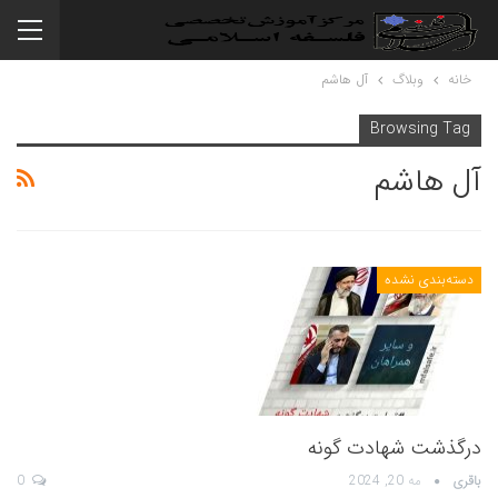
خانه
وبلاگ
آل هاشم
Browsing Tag
آل هاشم
دسته‌بندی نشده
درگذشت شهادت گونه
باقری
مه 20, 2024
0