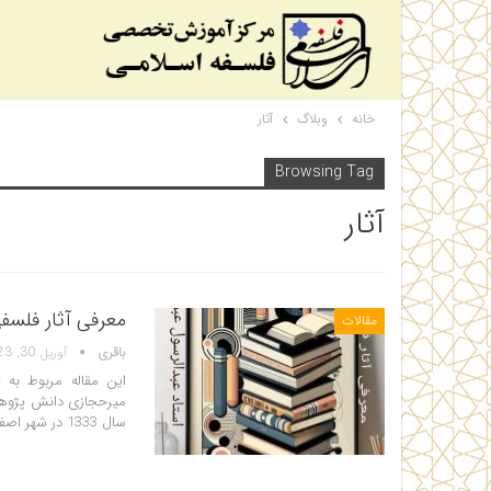
خانه
وبلاگ
آثار
Browsing Tag
آثار
معرفی آثار فلسف
مقالات
باقری
آوریل 30, 2023
میرحجازی دانش پژوه
سال 1333 در شهر اصفهان به دنیا آمد، او پس از گذراندن تحصیلات ابتدائی و…