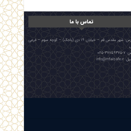
تماس با ما
آدرس: شهر مقدس قم – خیابان ۱۹ دی (باجک) – کوچه سوم – فرعی
۳۷۷۵۹۳۷۵-۰۲۵
info@mfalsafe.i