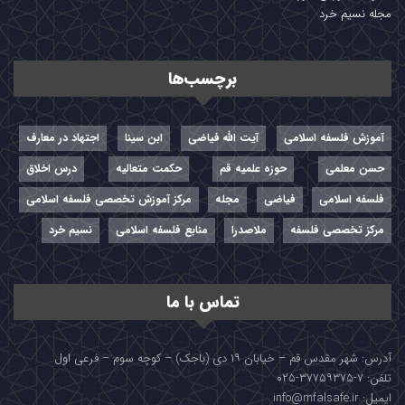
مجله نسیم خرد
برچسب‌ها
آموزش فلسفه اسلامی
آیت الله فیاضی
ابن سینا
اجتهاد در معارف
حسن معلمی
حوزه علمیه قم
حکمت متعالیه
درس اخلاق
فلسفه اسلامی
فیاضی
مجله
مرکز آموزش تخصصی فلسفه اسلامی
مرکز تخصصی فلسفه
ملاصدرا
منابع فلسفه اسلامی
نسیم خرد
تماس با ما
آدرس: شهر مقدس قم – خیابان ۱۹ دی (باجک) – کوچه سوم – فرعی اول
تلفن: ۷-۳۷۷۵۹۳۷۵-۰۲۵
ایمیل: info@mfalsafe.ir