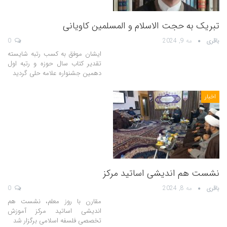
تبریک به حجت الاسلام و المسلمین کاویانی
باقری
مه 9, 2024
0
ایشان موفق به کسب رتبه شایسته
تقدیر کتاب سال حوزه و رتبه اول
دهمین جشنواره علامه حلی گردید
اخبار
نشست هم اندیشی اساتید مرکز
باقری
مه 8, 2024
0
مقارن با روز معلم، نشست هم
اندیشی اساتید مرکز آموزش
تخصصی فلسفه اسلامی برگزار شد