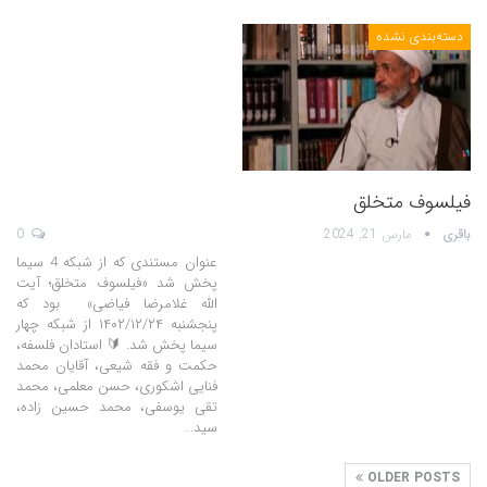
دسته‌بندی نشده
فیلسوف متخلق
باقری
مارس 21, 2024
0
عنوان مستندی که از شبکه 4 سیما
پخش شد «فیلسوف متخلق؛ آیت
الله غلامرضا فیاضی» بود که
پنجشنبه ۱۴۰۲/۱۲/۲۴ از شبکه چهار
سیما پخش شد. 🔰 استادان فلسفه،
حکمت و فقه شیعی، آقایان محمد
فنایی اشکوری، حسن معلمی، محمد
تقی یوسفی، محمد حسین زاده،
سید…
OLDER POSTS