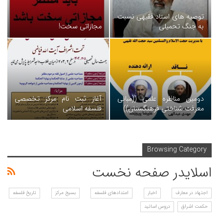
توصیه های استاد فقیهی نسبت
به جنگ تحمیلی
مجازاتی سخت!
دومین مناظره علمی ((مبانی
آغاز ثبت نام مرکز تخصصی
معرفت شناختی فرهنگستان))
فلسفه اسلامی
Browsing Category
اسلایدر صفحه نخست
اجتهاد در معارف
اخبار
امتدادهای فلسفه
بسیج مرکز
تاریخ فلسفه
حکمت اشراق
دروس اساتید