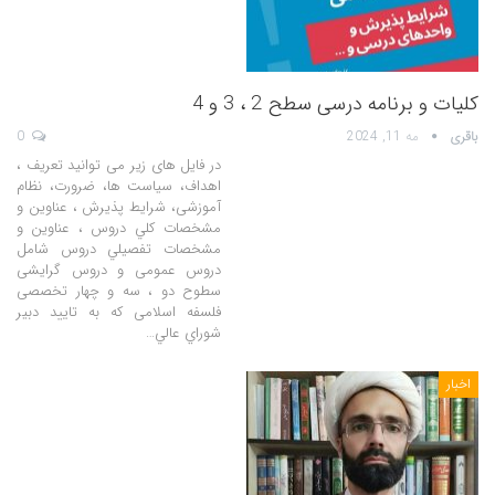
کلیات و برنامه درسی سطح 2 ، 3 و 4
باقری
مه 11, 2024
0
در فایل های زیر می توانید تعریف ،
اهداف، سیاست ها، ضرورت، نظام
آموزشی، شرايط پذيرش ، عناوين و
مشخصات كلي دروس ، عناوين و
مشخصات تفصيلي دروس شامل
دروس عمومی و دروس گرایشی
سطوح دو ، سه و چهار تخصصی
فلسفه اسلامی که به تایید دبير
شوراي عالي…
اخبار