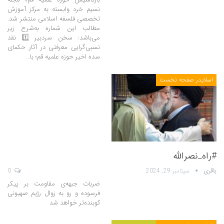
نسیم خرد وابسته به مرکز آموزش
تخصصی فلسفه اسلامی منتشر شد.
مطالب این شماره به‌شرح زیر
می‌باشد: سخن سردبیر 1️⃣ نقد
نسبی‌گرایی معرفتی در آثار حکمای
سده اخیر حوزه علمیه قم؛ با…
اسلایدر صفحه نخست
#راه_نصرالله
باقری
سپتامبر 29, 2024
0
ضربات جبهه‌ی مقاومت بر پیکر
فرسوده و رو به زوال رژیم صهیونی
کوبنده‌تر خواهد شد