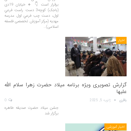
برقرار است 👇 🔹 خیابان 19دی
(باجک) کوچه3 دست راست فرعي
اول، دست چب فرعي اول مدرسه
مهدیه (مرکز آموزش تخصصی فلسفه
اسلامی)…
اخبار
گزارش تصویری ویژه برنامه میلاد حضرت زهرا سلام الله
علیها
باقری
ژانویه 5, 2025
0
جشن میلاد حضرت صدیقه طاهره
برگزار شد
اخبار آموزشی