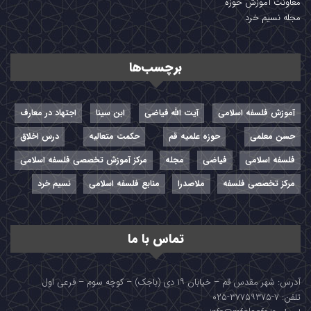
معاونت آموزش حوزه
مجله نسیم خرد
برچسب‌ها
آموزش فلسفه اسلامی
آیت الله فیاضی
ابن سینا
اجتهاد در معارف
حسن معلمی
حوزه علمیه قم
حکمت متعالیه
درس اخلاق
فلسفه اسلامی
فیاضی
مجله
مرکز آموزش تخصصی فلسفه اسلامی
مرکز تخصصی فلسفه
ملاصدرا
منابع فلسفه اسلامی
نسیم خرد
تماس با ما
آدرس: شهر مقدس قم – خیابان ۱۹ دی (باجک) – کوچه سوم – فرعی اول
تلفن: ۷-۳۷۷۵۹۳۷۵-۰۲۵