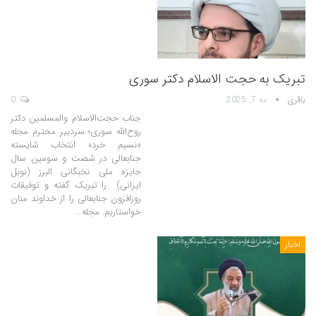
تبریک به حجت الاسلام دکتر سوری
باقری
مه 7, 2025
0
جناب حجت‌الاسلام والمسلمین دکتر
روح‌الله سوری؛ سردبیر محترم مجله
«نسیم خرد» انتخاب شایسته
جنابعالی در شصت و سومین سال
جایزه ملی نخبگانی البرز (نوبل
ایرانی) را تبریک گفته و توفیقات
روزافزون جنابعالی را از خداوند منان
خواستاریم. مجله…
اخبار