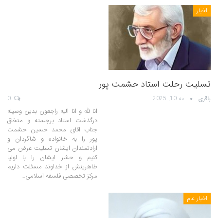
اخبار
تسلیت رحلت استاد حشمت پور
باقری
مه 10, 2025
0
انا لله و انا الیه راجعون بدین وسیله
درگذشت استاد برجسته و متخلق
جناب اقای محمد حسین حشمت
پور را به خانواده و شاگردان و
ارادتمندان ایشان تسلیت عرض می
کنیم و حشر ایشان را با اولیا
طاهرینش از خداوند مسئلت داریم
مرکز تخصصی فلسفه اسلامی…
اخبار عام