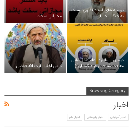
توصیه های استاد فقیهی نسبت
به جنگ تحمیلی
مجازاتی سخت!
دومین مناظره علمی ((مبانی
معرفت شناختی فرهنگستان))
درس اخلاق آیت الله فیاضی
Browsing Category
اخبار
اخبار آموزشی
اخبار پژوهشی
اخبار عام