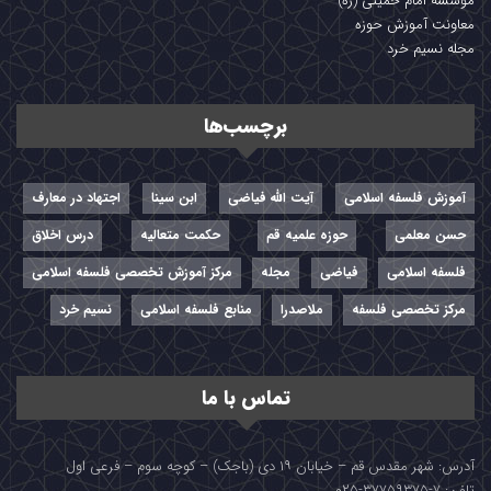
مؤسسه امام خمینی (ره)
معاونت آموزش حوزه
مجله نسیم خرد
برچسب‌ها
آموزش فلسفه اسلامی
آیت الله فیاضی
ابن سینا
اجتهاد در معارف
حسن معلمی
حوزه علمیه قم
حکمت متعالیه
درس اخلاق
فلسفه اسلامی
فیاضی
مجله
مرکز آموزش تخصصی فلسفه اسلامی
مرکز تخصصی فلسفه
ملاصدرا
منابع فلسفه اسلامی
نسیم خرد
تماس با ما
آدرس: شهر مقدس قم – خیابان ۱۹ دی (باجک) – کوچه سوم – فرعی اول
تلفن: ۷-۳۷۷۵۹۳۷۵-۰۲۵