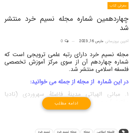
معرفی کتاب
چهاردهمین شماره مجله نسیم خرد منتشر
شد
آخرین بروزرسانی
مارس 16, 2023
0
مجله نسیم خرد دارای رتبه علمی ترویجی است که
شماره چهاردهم آن از سوی مرکز آموزش تخصصی
فلسفه اسلامی منتشر شد.
در این شماره از مجله از جمله می خوانید:
۱. مبانی الهیاتی مدینۀ فاضلۀ سهروردی (نادیا
مفتونی/ محمدمهدی داور)
ادامه مطلب
۲. نقش «تضاد و جاذبه» در «شدن انسان»؛ بررسی
انتقادی دیالکتیک هگل و تبیین دیدگاه شهید
بهشتی (محمدمهدی رفیعی)
فلسفه اسلامی
مجله
مجله نسیم خرد
نسیم خرد