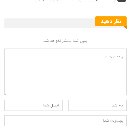
۳. تبیین مبانی نظریه حصر روشیِ فلسفه در «برهان
إن به تلازم عام» و نقد آرای مخالف (قاسم بهلول
نظر دهید
زاده)
۴. مبانی مکتب تفکیک از نظر محمدرضا حکیمی
ایمیل شما منتشر نخواهد شد.
(محمدصادق فرزام)
۵. نقش شهود قلبی در دستیابی به تصور صحیح از
مسئله (مهدی ذوالقدر)
۶. مکاشفه، وحی و معراج از دیدگاه ملاصدرا (احمد
میرزایی)
جهت مطالعه به پایگاه اینترنتی این مجله
به این جا
مراجعه نمایید
پیوندک : https://mfalsafe.ir/?p=115390