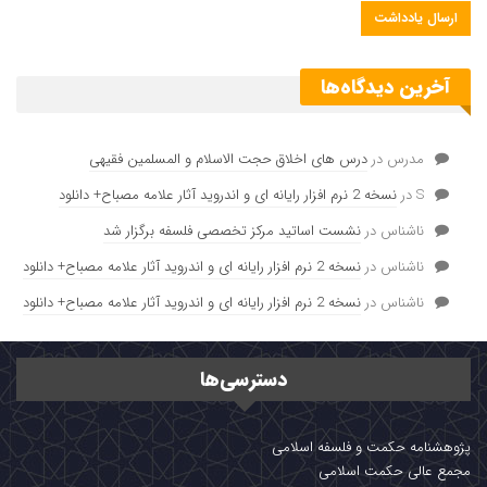
خالق شگفت انگیزش) یا وجود جهان های بینهایت برای توجیه خالق
نداشتن سختتر از فرض پر کردن حیوانات در کشتی است؟
اگر خدا خالق این شگفتی هاست توانایی حمل حیوانات در یک مکان
آخرین دیدگاه‌ها
را ندارد؟!
مدرس
در
درس های اخلاق حجت الاسلام و المسلمین فقیهی
پیوندک: https://mfalsafe.ir/?p=116410
S
در
نسخه 2 نرم افزار رایانه ای و اندروید آثار علامه مصباح+ دانلود
ناشناس
در
نشست اساتید مرکز تخصصی فلسفه برگزار شد
ناشناس
در
نسخه 2 نرم افزار رایانه ای و اندروید آثار علامه مصباح+ دانلود
ناشناس
در
نسخه 2 نرم افزار رایانه ای و اندروید آثار علامه مصباح+ دانلود
دسترسی‌ها
پژوهشنامه حکمت و فلسفه اسلامی
مجمع عالی حکمت اسلامی