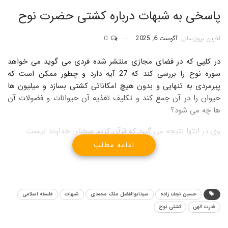
پاسخی به شبهات درباره کشتی حضرت نوح
آخرین بروزرسانی
آگوست 6, 2025
0
در کلپی که در فضای مجازی منتشر شده فردی می گوید می خواهد
سوره نوح را بررسی کند که 27 آیه دارد و چطور ممکن است که
پیرمردی به تنهایی و بدون هیچ امکاناتی کشتی بسازد و میلیون ها
حیوان را در آن جمع کند و تکلیف تغذیه آن حیوانات و فضولات آن
ها چه می شود؟
وی در انتها نتیجه می گیرد که قرآن کریم سخنان خداوند نیست.
ادامه مطلب
خلاصله پاسخ مشترک آقایان حسین نجف زاده و سیدابوالفضل ملک
محمدی
از دانش پژوهان مرکز تخصصی فلسفه اسلامی را ببینید:
حسین نجف زاده
سیدابوالفضل ملک محمدی
شبهات
فلسفه اسلامی
1️⃣ در سوره نوح سخنی از کشتی و ساخت آن و چگونگی ساختش به
قدرت الهی
کشتی نوح
میان نیامده. و ثانیا سوره نوح 28 آیه دارد نه 27 آیه.