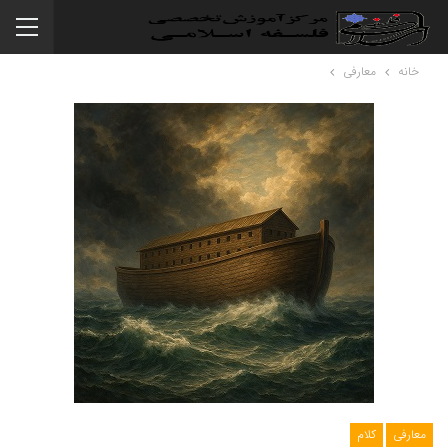
خانه
معارفی
معارفی
کلام