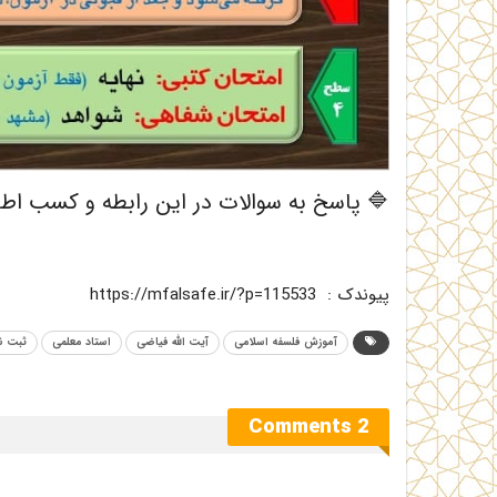
🔷 پاسخ به سوالات در این رابطه و کسب اطلاعات بیشتر
پیوندک : https://mfalsafe.ir/?p=115533
آموزش فلسفه اسلامی
آیت الله فیاضی
استاد معلمی
ثبت ن
2 Comments