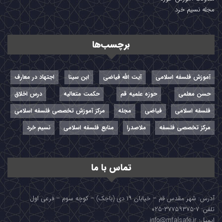
مجله نسیم خرد
برچسب‌ها
آموزش فلسفه اسلامی
آیت الله فیاضی
ابن سینا
اجتهاد در معارف
حسن معلمی
حوزه علمیه قم
حکمت متعالیه
درس اخلاق
فلسفه اسلامی
فیاضی
مجله
مرکز آموزش تخصصی فلسفه اسلامی
مرکز تخصصی فلسفه
ملاصدرا
منابع فلسفه اسلامی
نسیم خرد
تماس با ما
آدرس: شهر مقدس قم – خیابان ۱۹ دی (باجک) – کوچه سوم – فرعی اول
تلفن: ۷-۳۷۷۵۹۳۷۵-۰۲۵
ایمیل: info@mfalsafe.ir