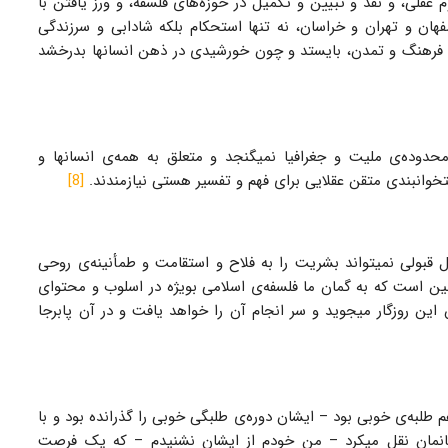
 عقلی، و نقد و تبیین و تکمیل در حوزه‌های فلسفه، و ورز یافتن با
فهان و تهران و خراسان، نه تنها استحکام بلکه شادابی و سرزندگی
ای فرهنگ و تمدن، بایستد و چون خورشیدی در ذهن انسانها بدرخشد
دوده‌ی ملیت و جغرافیا نمیگنجد و متعلق به همه‌ی انسانها و
وانبندی متقن عقلایی برای فهم و تفسیر هستی نیازمندند.
[8]
بولی نمیتواند بشریت را به فلاح و استقامت و طمأنینه‌ی روحی
چنین است که به گمان ما فلسفه‌ی اسلامی بویژه در اسلوب و محتوای
ن روزگار میجوید و سر انجام آن را خواهد یافت و در آن پابرجا
طلبه‌ی خوبی بود – ایشان دوره‌ی طلبگی خوبی را گذرانده بود و با
ستانمان نقل میکرد – من خودم از ایشان نشنیدم – که یک فرصت