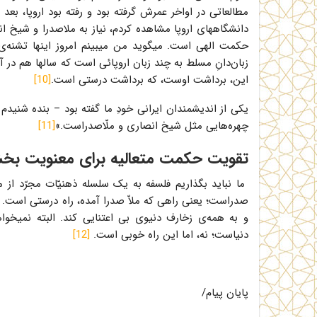
مطالعاتی در اواخر عمرش گرفته بود و رفته بود اروپا، بعد
دانشگاههای اروپا مشاهده کردم، نیاز به ملاصدرا و شیخ
حکمت الهی است. میگوید من میبینم امروز اینها تشنه‌ی
زبان‌دانِ مسلط به چند زبان اروپائی است که سالها هم در آ
این، برداشت اوست، که برداشت درستی است.
[10]
یکی از اندیشمندان ایرانی خودِ ما گفته بود – بنده ش
چهره‌هایی مثل شیخ انصاری و ملّاصدراست.»
[11]
تقویت حکمت متعالیه برای معنویت بخ
ما نباید بگذاریم فلسفه به یک سلسله ذهنیّات مجرّد از
صدراست؛ یعنی راهی که ملاّ صدرا آمده، راه درستی است. آ
و به همه‌ی زخارف دنیوی بی اعتنایی کند. البته نمیخو
دنیاست؛ نه، اما این راه خوبی است.
[12]
پایان پیام/