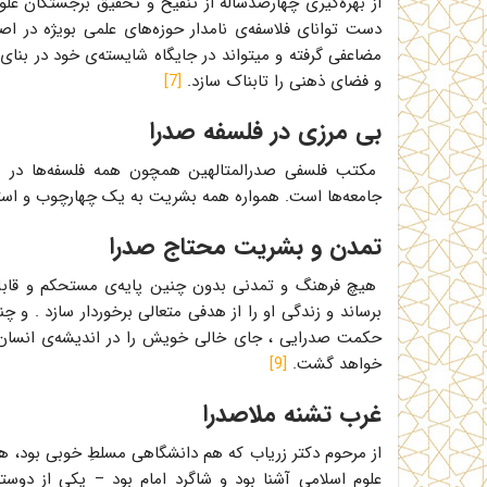
از بهره‌گیری چهارصدساله از تنقیح و تحقیق برجستگان علوم
دست توانای فلاسفه‌ی نامدار حوزه‌های علمی بویژه در اص
مضاعفی گرفته و میتواند در جایگاه شایسته‌ی خود در بن
و فضای ذهنی را تابناک سازد.
[7]
بی مرزی در فلسفه صدرا
مکتب فلسفی صدرالمتالهین همچون همه فلسفه‌ها در مح
جامعه‌ها است. همواره همه بشریت به یک چهارچوب و استخ
تمدن و بشریت محتاج صدرا
هیچ فرهنگ و تمدنی بدون چنین پایه‌ی مستحکم و قابل ق
برساند و زندگی او را از هدفی متعالی برخوردار سازد . و 
حکمت صدرایی ، جای خالی خویش را در اندیشه‌ی انسان ای
خواهد گشت.
[9]
غرب تشنه ملاصدرا
از مرحوم دکتر زریاب که هم دانشگاهی مسلطِ خوبی بود، هم 
علوم اسلامی آشنا بود و شاگرد امام بود – یکی از دو