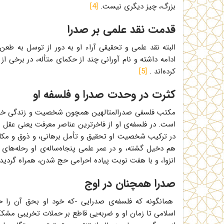
بزرگ، چیز دیگری نیست.
[4]
قدمت نقد علمی بر صدرا
البته نقد علمی و تحقیقی آراء او به دور از توسل به طعن
ادامه داشته و نام آورانی چند از حکمای متأله، در برخی 
کرده‌اند .
[5]
کثرت در وحدت صدرا و فلسفه او
مکتب فلسفی صدرالمتالهین همچون شخصیت و زندگی خود او
است. در فلسفه‌ی او از فاخرترین عناصر معرفت یعنی عقل من
در ترکیب شخصیت او تحقیق و تأمل برهانی، و ذوق و مکاشف
هم دخیل گشته، و در عمر علمی پنجاه‌ساله‌ی او رحله‌های 
انزوا، و با هفت نوبت پیاده احرامی حج شدن، همراه گردی
صدرا همچنان در اوج
همانگونه که فلسفه‌ی صدرایی -که خود او بحق آن را ح
اسلامی تا زمان او و ضربه‌یی قاطع بر حملات تخریبی مشکک