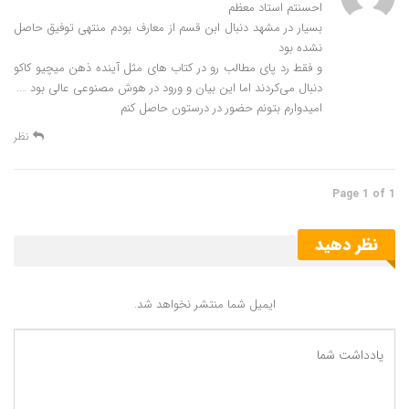
احسنتم استاد معظم
بسیار در مشهد دنبال ابن قسم از معارف بودم منتهی توفیق حاصل
نشده بود
دریافت pdf چیستی فلسفه ذهن
و فقط رد پای مطالب رو در کتاب های مثل آینده ذهن میچیو کاکو
دنبال می‌کردند اما این بیان و ورود در هوش مصنوعی عالی بود ….
جهت بزرگنمایی عکس نوشته موضوع و مسائل
امیدوارم بتونم حضور در درستون حاصل کنم
فلسفه ذهن روی تصویر کلیک کنید:
نظر
Page 1 of 1
نظر دهید
ایمیل شما منتشر نخواهد شد.
جهت بزرگنمایی عکس نوشته موضوع و مسائل فلسفه ذهن روی
تصویر زیر کلیک کنید: