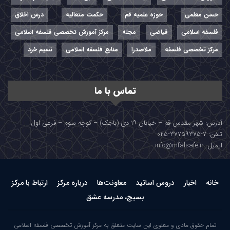
حسن معلمی
حوزه علمیه قم
حکمت متعالیه
درس اخلاق
فلسفه اسلامی
فیاضی
مجله
مرکز آموزش تخصصی فلسفه اسلامی
مرکز تخصصی فلسفه
ملاصدرا
منابع فلسفه اسلامی
نسیم خرد
تماس با ما
آدرس: شهر مقدس قم – خیابان ۱۹ دی (باجک) – کوچه سوم – فرعی اول
تلفن: ۷-۳۷۷۵۹۳۷۵-۰۲۵
ایمیل: info@mfalsafe.ir
خانه
اخبار
دروس اساتید
معاونت‌ها
درباره مرکز
ارتباط با مرکز
بسیج، مدرسه عشق
تمام حقوق مادی و معنوی این سایت متعلق به مرکز آموزش تخصصی فلسفه اسلامی