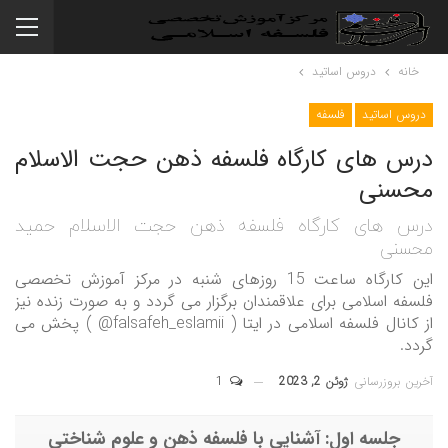
خانه
دروس اساتید
دروس اساتید
فلسفه
درس های کارگاه فلسفه ذهن حجت الاسلام
محسنی
درس های کارگاه فلسفه ذهن حجت الاسلام حمید
محسنی
این کارگاه ساعت 15 روزهای شنبه در مرکز آموزش تخصصی
فلسفه اسلامی برای علاقمندان برگزار می گردد و به صورت زنده نیز
از کانال فلسفه اسلامی در ایتا ( falsafeh_eslamii@ ) پخش می
گردد.
آخرین بروزرسانی
ژوئن 2, 2023
1
جلسه اول: آشنایی با فلسفه ذهن و علوم شناختی