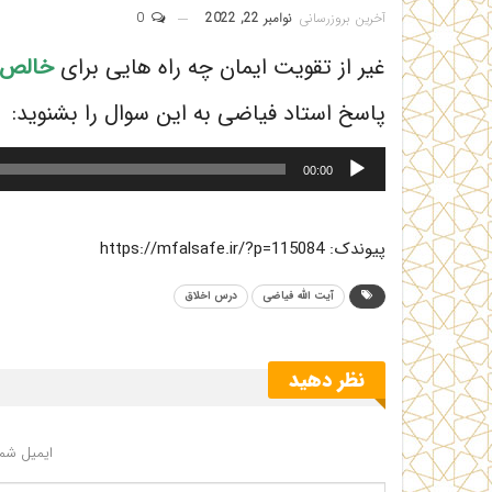
آخرین بروزرسانی
نوامبر 22, 2022
0
غیر از تقویت ایمان چه راه هایی برای
خالص س
پاسخ استاد فیاضی به این سوال را بشنوید:
پخش‌کننده
00:00
صوت
پیوندک: https://mfalsafe.ir/?p=115084
آیت الله فیاضی
درس اخلاق
نظر دهید
ایمیل شما