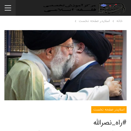
خانه
اسلایدر صفحه نخست
اسلایدر صفحه نخست
#راه_نصرالله