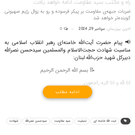
راه و مکتب سید مقاومت ادامه خواهد یافت
ضربات جبهه‌ی مقاومت بر پیکر فرسوده و رو به زوال رژیم صهیونی
کوبنده‌تر خواهد شد
آخرین بروزرسانی
سپتامبر 29, 2024
0
📢 پیام حضرت آیت‌الله خامنه‌ای رهبر انقلاب اسلامی به
مناسبت شهادت حجت‌الاسلام والمسلمین سیدحسن نصرالله
دبیرکل شهید حزب‌الله لبنان:
📝 بسم اللّه الرحمن الرحیم
انا للّه و انا الیه راجعون
ملت عزیز ایران
ادامه مطلب
امت بزرگ اسلامی
✏️ مجاهد کبیر، پرچمدار مقاومت در منطقه، عالم بافضیلت
دینی، و رهبر مدبر سیاسی، جناب سید حسن نصرالله
ایت الله خامنه ای
تسلیت
سید مقاومت
سیدحسن نصرالله
شهادت
رضوان‌الله‌علیه، در حوادث دیشب لبنان به فیض شهادت نائل
آمد و به ملکوت پرواز کرد. سید عزیز مقاومت پاداش دهها