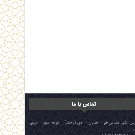
تماس با ما
آدرس: شهر مقدس قم – خیابان ۱۹ دی (باجک) – کوچه سوم – فرعی