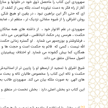
سهروردی این کتاب را ماحصل ذوق خود در خلوتها و مناز
آغاز از راه فکر به دست نیاورده است، بلکه پس از کشف از 
ای که حتی اگر این براهین نبود ، در یقین او هیچ شکی 
روش اشراقی را از شیوه مشائی نزدیک تر ، منظم تر ، ضابطه
سهروردی در علم الانوار خود ، از داشته های همه سالک
حکمت ، هرمس پدر حکما، انباذقلس ، فيثاغورس می داند.
، فرشاوشتر و بوزرجمهر می شمارد . او گستره زمانی حکمت 
الله نیست ، کسی که قائم به حکمت است و حجت ها و بینا
همگان، کما بیش گشوده می شمارد. او اختلاف پیشینیان و 
اصول مسائل متفق می داند.
شیخ اشراق با تمجید از ارسطو او را پایین تر از استاتید
حکمت و تاله این کتاب را مخصوص طالبان تاله و بحث می دا
های الهی به صورت ملکه بیان می کند. سهروردی طالب بح
این کتاب دو بخش اصلی دارد : بخش نخست در منطق و بخ
[1]
این بخش با استفاده از مقدمه شهرزوری بر شرح حکمت