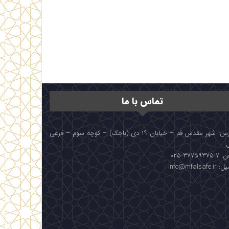
تماس با ما
آدرس: شهر مقدس قم – خیابان ۱۹ دی (باجک) – کوچه سوم – فرعی
۳۷۷۵۹۳۷۵-۰۲۵
info@mfalsafe.i