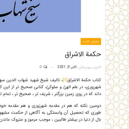
معرفی کتاب
حکمة الاشراق
آخرین بروزرسانی
اکتبر 9, 2021
0
کتاب حکمة الاشراق
[1]
، تالیف شیخ شهید شهاب الدین سهرو
شهرزوری، در علم الهىّ و سلوكىّ، كتابی صحیح تر از این ک
داند که در روی زمین بزرگتر ، شریف تر ، صحیح تر ، تمام 
دومین نکته که هم در مقدمه شهرزوری و هم مقدمه خود
طوری که تحصیل آن وابستگی به آگاهی از حکمت مشهور و
بال از دنیا در بیشتر طالبین ، موجب مرموز و متروک ماند