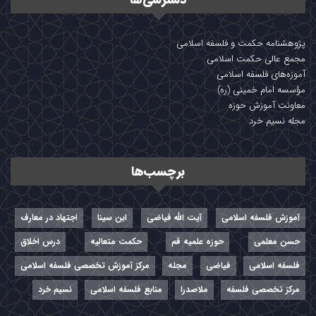
پژوهشنامه حکمت و فلسفه اسلامی
مجمع عالی حکمت اسلامی
آموزه‌های فلسفه اسلامی
مؤسسه امام خمینی (ره)
معاونت آموزش حوزه
مجله نسیم خرد
برچسب‌ها
آموزش فلسفه اسلامی
آیت الله فیاضی
ابن سینا
اجتهاد در معارف
حسن معلمی
حوزه علمیه قم
حکمت متعالیه
درس اخلاق
فلسفه اسلامی
فیاضی
مجله
مرکز آموزش تخصصی فلسفه اسلامی
مرکز تخصصی فلسفه
ملاصدرا
منابع فلسفه اسلامی
نسیم خرد