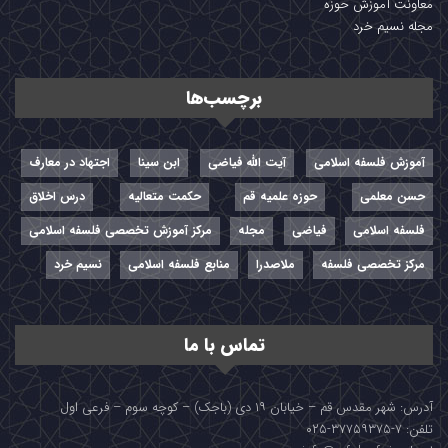
معاونت آموزش حوزه
مجله نسیم خرد
برچسب‌ها
آموزش فلسفه اسلامی
آیت الله فیاضی
ابن سینا
اجتهاد در معارف
حسن معلمی
حوزه علمیه قم
حکمت متعالیه
درس اخلاق
فلسفه اسلامی
فیاضی
مجله
مرکز آموزش تخصصی فلسفه اسلامی
مرکز تخصصی فلسفه
ملاصدرا
منابع فلسفه اسلامی
نسیم خرد
تماس با ما
آدرس: شهر مقدس قم – خیابان ۱۹ دی (باجک) – کوچه سوم – فرعی اول
تلفن: ۷-۳۷۷۵۹۳۷۵-۰۲۵