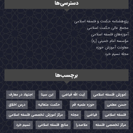
دسترسی‌ها
پژوهشنامه حکمت و فلسفه اسلامی
مجمع عالی حکمت اسلامی
آموزه‌های فلسفه اسلامی
مؤسسه امام خمینی (ره)
معاونت آموزش حوزه
مجله نسیم خرد
برچسب‌ها
مرکز آموزش تخصصی فلسفه اسلامی به ایشان
صمیمانه و با افتخار تبرک گفته و امید است تلاش
آموزش فلسفه اسلامی
آیت الله فیاضی
ابن سینا
اجتهاد در معارف
های ایشان مورد رضایت حضرت بقیت الله الاعظم
حسن معلمی
حوزه علمیه قم
حکمت متعالیه
درس اخلاق
قرار گیرد. توفیقات روزافزون را برای ایشان از درگاه
فلسفه اسلامی
فیاضی
مجله
مرکز آموزش تخصصی فلسفه اسلامی
الهی خواستاریم.
مرکز تخصصی فلسفه
ملاصدرا
منابع فلسفه اسلامی
نسیم خرد