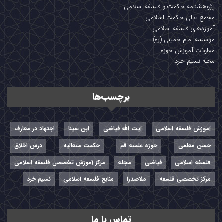
پژوهشنامه حکمت و فلسفه اسلامی
مجمع عالی حکمت اسلامی
آموزه‌های فلسفه اسلامی
مؤسسه امام خمینی (ره)
معاونت آموزش حوزه
مجله نسیم خرد
برچسب‌ها
آموزش فلسفه اسلامی
آیت الله فیاضی
ابن سینا
اجتهاد در معارف
حسن معلمی
حوزه علمیه قم
حکمت متعالیه
درس اخلاق
فلسفه اسلامی
فیاضی
مجله
مرکز آموزش تخصصی فلسفه اسلامی
مرکز تخصصی فلسفه
ملاصدرا
منابع فلسفه اسلامی
نسیم خرد
تماس با ما