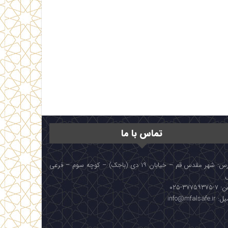
تماس با ما
آدرس: شهر مقدس قم – خیابان ۱۹ دی (باجک) – کوچه سوم – فرعی
۳۷۷۵۹۳۷۵-۰۲۵
info@mfalsafe.i