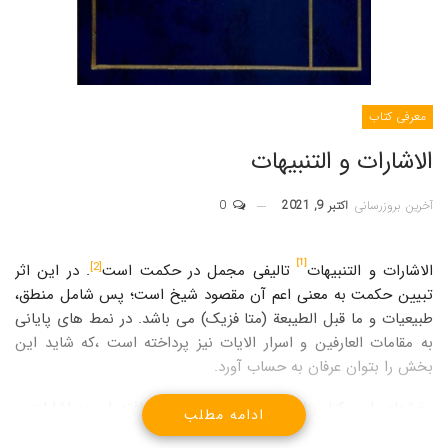
معرفی کتاب
الاشارات و التنبيهات
آخرین بروزرسانی
اکتبر 9, 2021
0
[1]
[2]
الاشارات و التنبيهات
تالیفی مجمل در حکمت است
. در این اثر
تبیین حکمت به معنی اعم آن مقصود شیخ است؛ پس شامل منطق،
طبیعیات و ما قبل الطیبعة (متا فزیک) می باشد. در نمط های پایانی
به مقامات العارفین و اسرار الایات نیز پرداخته است ،که شاید این
بخش را بتوان عرفان به حساب آورد.
بخشهای این کتاب از دو دسته کلی تشکیل یافته است؛ اشارات و
ادامه مطلب
تنبیهات.شیخ با إشارات، به امهات مطالب اشاره می کند و با تنبيهات