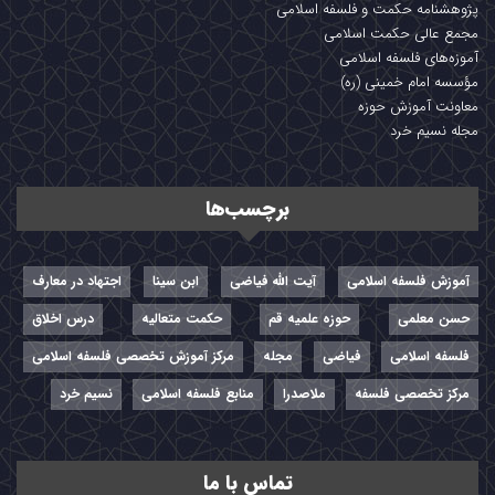
نيويورك آن را در سال 1999 ميلادى چاپ و منتشر كرده است.
پژوهشنامه حکمت و فلسفه اسلامی
مجمع عالی حکمت اسلامی
برای دریافت ترجمه انگلیسی آن از
اینجا
اقدام کنید.
آموزه‌های فلسفه اسلامی
مؤسسه امام خمینی (ره)
انتهای پیام/
معاونت آموزش حوزه
مجله نسیم خرد
برچسب‌ها
آموزش فلسفه اسلامی
آیت الله فیاضی
ابن سینا
اجتهاد در معارف
حسن معلمی
حوزه علمیه قم
حکمت متعالیه
درس اخلاق
فلسفه اسلامی
فیاضی
مجله
مرکز آموزش تخصصی فلسفه اسلامی
مرکز تخصصی فلسفه
ملاصدرا
منابع فلسفه اسلامی
نسیم خرد
تماس با ما