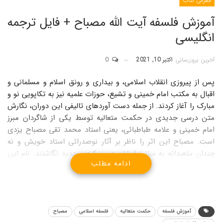
معرفی کتاب
آموزش فلسفه آیت الله مصباح + فایل ترجمه
انگلیسی
آخرین بروزرسانی
اکتبر 10, 2021
0
پس از پیروزی انقلاب اسلامی، و بیداری و رونق اسلام و مسلمانی و
اقبال به مکتب امام خمینی و تشیع، حوزات علمیه نیز به تکاپویی نو و
مبارک را آغاز کردند. از جمله دست آوردهای تالیفی این دوران، نگارش
متن درسی جدیدی در حکمت متعالیه توسط یکی از شاگردان مبرز
امام خمینی و علامه طباطبائی، یعنی استاد محمد تقی مصباح یزدی
است. مصباح این اثر را ناظر بر آثار نوصدرائی استاد خویش و نه
چندان متعبدانه به مبانی ایشان در رویکردی جدید نگاشتند. نام این
ادامه مطلب
کتاب آموزش فلسفه است که با گذشت بیش از سه دهه از تالیف آن
هنوز در بخشهایی از حوزه علمیه تدریس می شود، که شاید یکی از
بارزترین نمونه های کتاب درسی در فلسفه اسلامی، این کتاب باشد.
ویژگی ممتاز این اثر از نهایه و بدایه مرحوم علامه، علاوه بر آراء ویژه
آموزش فلسفه
حکمت متعالیه
فلسفه اسلامی
مصباح
مصباح، درس بندی، پرسشها و ارزیابی های هر درس، بهره مندی از