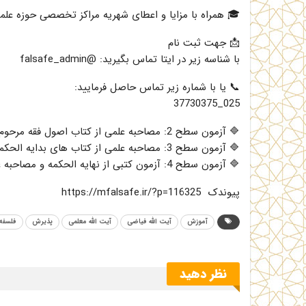
🎓 همراه با مزایا و اعطای شهریه مراکز تخصصی حوزه علمی
📩 جهت ثبت نام
با شناسه زیر در ایتا تماس بگیرید: @falsafe_admin
📞 یا با شماره زیر تماس حاصل فرمایید:
025_37730375
🔷 آزمون سطح 2: مصاحبه علمی از کتاب اصول فقه مرحوم مظفر.
🔷 آزمون سطح 3: مصاحبه علمی از کتاب های بدایه الحکمه و نهایه الحکمه.
🔷 آزمون سطح 4: آزمون کتبی از نهایه الحکمه و مصاحبه علمی از شواهد الربوبیه
پیوندک https://mfalsafe.ir/?p=116325
آموزش
آیت الله فیاضی
آیت الله معلمی
پذیرش
فلسفه
نظر دهید