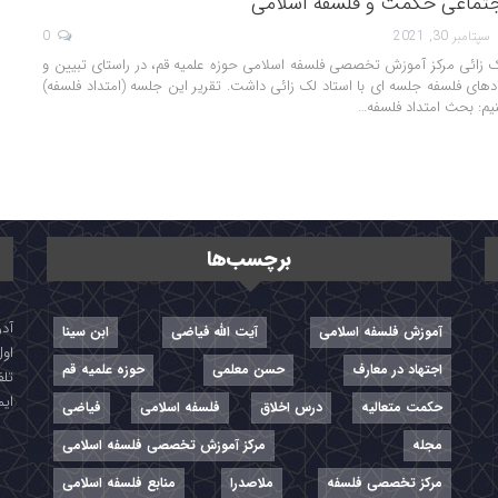
جتماعی حکمت و فلسفه اسلامی
سپتامبر 30, 2021
0
 لک زائی مرکز آموزش تخصصی فلسفه اسلامی حوزه علمیه قم، در راستای تبیین و
ی فلسفه جلسه ای با استاد لک زائی داشت. تقریر این جلسه (امتداد فلسفه)
نیم: بحث امتداد فلسفه
…
برچسب‌ها
آموزش فلسفه اسلامی
آیت الله فیاضی
ابن سینا
اول
اجتهاد در معارف
حسن معلمی
حوزه علمیه قم
تلفن: ۷-
ایمیل: r
حکمت متعالیه
درس اخلاق
فلسفه اسلامی
فیاضی
مجله
مرکز آموزش تخصصی فلسفه اسلامی
مرکز تخصصی فلسفه
ملاصدرا
منابع فلسفه اسلامی