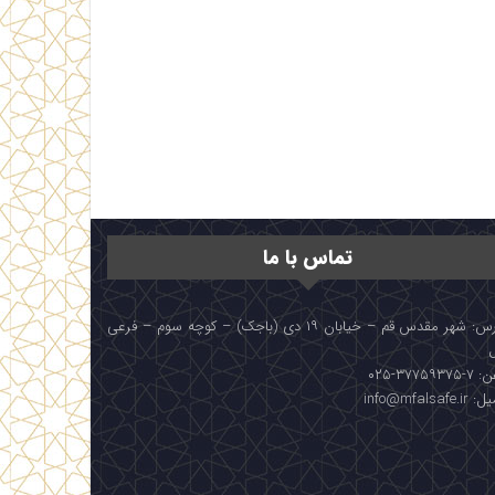
تماس با ما
آدرس: شهر مقدس قم – خیابان ۱۹ دی (باجک) – کوچه سوم – فرعی
۳۷۷۵۹۳۷۵-۰۲۵
info@mfalsafe.i