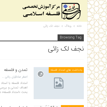
خانه
وبلاگ
نجف لک زائی
Browsing Tag
نجف لک زائی
تمدن و فلسفه
یادداشت های امتداد فلسفه
اصغر صادقیان رنانی
امتداد فلسفه با استا
اهداف تمدنی و بررسی 
بحث «امتداد فلسفه» د