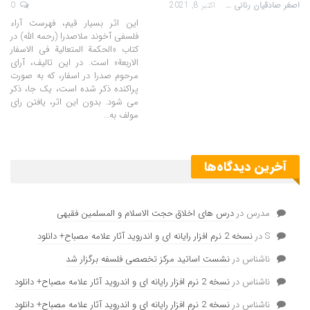
اصغر صادقیان رنانی
اکتبر 8, 2021
0
این اثر بسیار قیم، فهرست آراء
فلسفی آخوند ملاصدرا (رحمه الله) در
کتاب «الحکمة المتعالیة فی الاسفار
الاربعة» است. در این تالیف، آرای
مرحوم صدرا در اسفار، که به صورت
پراکنده ذکر شده است، یک جا، ذکر
می شود.
بدون این اثر، یافتن رای
مولف به
…
آخرین دیدگاه‌ها
مدرس
در
درس های اخلاق حجت الاسلام و المسلمین فقیهی
S
در
نسخه 2 نرم افزار رایانه ای و اندروید آثار علامه مصباح+ دانلود
ناشناس
در
نشست اساتید مرکز تخصصی فلسفه برگزار شد
ناشناس
در
نسخه 2 نرم افزار رایانه ای و اندروید آثار علامه مصباح+ دانلود
ناشناس
در
نسخه 2 نرم افزار رایانه ای و اندروید آثار علامه مصباح+ دانلود