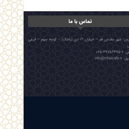
تماس با ما
آدرس: شهر مقدس قم – خیابان ۱۹ دی (باجک) – کوچه سوم – فرعی
۳۷۷۵۹۳۷۵-۰۲۵
info@mfalsafe.i