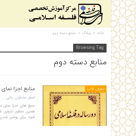
خانه
وبلاگ
منابع دسته دوم
Browsing Tag
منابع دسته دوم
منابع اجزا نمای
معرفی کتاب
اصغر صادقیان رنانی
منبع های اجزا نمای م
همین منظور تدوین شده
شود. برای روشن شدن 