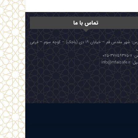
تماس با ما
آدرس: شهر مقدس قم – خیابان ۱۹ دی (باجک) – کوچه سوم – فرعی
۳۷۷۵۹۳۷۵-۰۲۵
info@mfalsafe.i