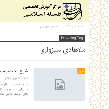
خانه
وبلاگ
ملاهادی سبزواری
Browsing Tag
ملاهادی سبزواری
شرح مختصر منظومه 
اخبار
اصغر صادقیان رنانی
سبزواری به صورت ارائه
های مرتبط: کلاس بدایه نیم س