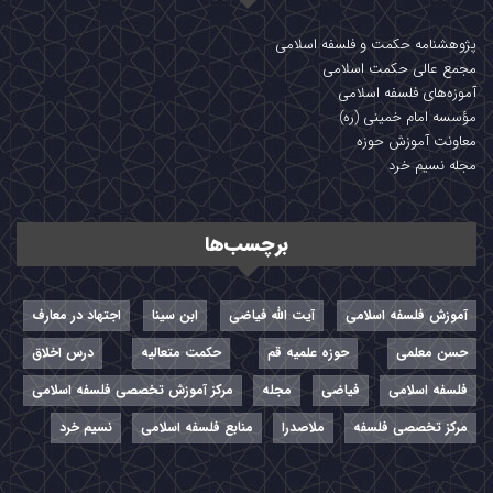
پژوهشنامه حکمت و فلسفه اسلامی
مجمع عالی حکمت اسلامی
آموزه‌های فلسفه اسلامی
مؤسسه امام خمینی (ره)
معاونت آموزش حوزه
مجله نسیم خرد
برچسب‌ها
آموزش فلسفه اسلامی
آیت الله فیاضی
ابن سینا
اجتهاد در معارف
حسن معلمی
حوزه علمیه قم
حکمت متعالیه
درس اخلاق
فلسفه اسلامی
فیاضی
مجله
مرکز آموزش تخصصی فلسفه اسلامی
مرکز تخصصی فلسفه
ملاصدرا
منابع فلسفه اسلامی
نسیم خرد