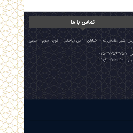
تماس با ما
آدرس: شهر مقدس قم – خیابان ۱۹ دی (باجک) – کوچه سوم – فرعی
۳۷۷۵۹۳۷۵-۰۲۵
info@mfalsafe.i