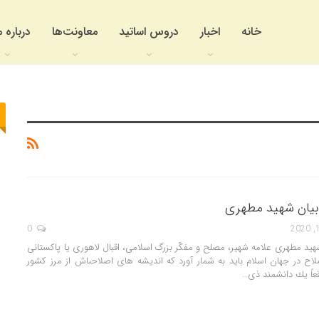
خانه
اخبار
دروس اساتید
معاونت‌ها
درباره م
 بیان شهید مطهری
0
 شهید مطهری
علامه شهير، مصلح و مفكّر بزرگ اسلامى، اقبال لاهورى‏ یا پاكستانى
لاح در جهان اسلام بايد به شمار آورد كه انديشه‏ هاى اصلاحى‏اش از مرز كشور
ً يك دانشمند ذى
…