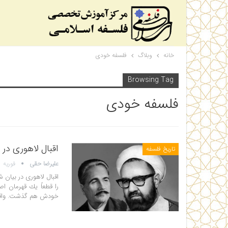
خانه
وبلاگ
فلسفه خودی
Browsing Tag
فلسفه خودی
اقبال لاهوری در
تاریخ فلسفه
علیرضا حقی
فوریه 1, 2020
اقبال لاهوری در بیان
را قطعاً يك قهرمان اص
خودش هم گذشت. واقعا