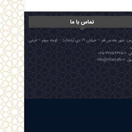
تماس با ما
آدرس: شهر مقدس قم – خیابان ۱۹ دی (باجک) – کوچه سوم – فرعی
۳۷۷۵۹۳۷۵-۰۲۵
info@mfalsafe.i