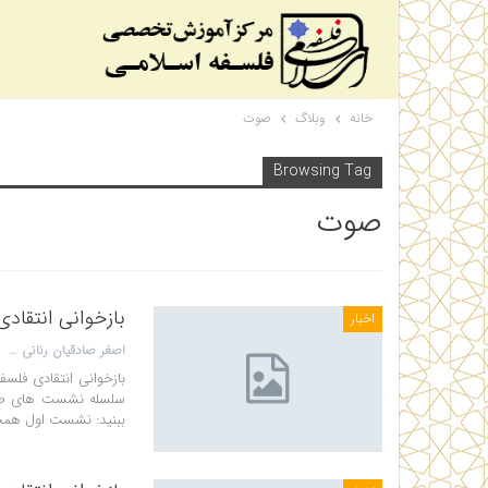
خانه
وبلاگ
صوت
Browsing Tag
صوت
بازخوانی انتقاد
اخبار
اصغر صادقیان رنانی
بازخوانی انتقادی فلس
سلسله نشست های طلا
ببنید: نشست اول همچ