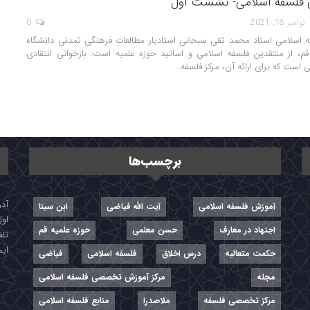
ی فلسفه اسلامی- نشست اول
نوامبر 18, 2021
0
فه اسلامی استاد محمد تقی سبحانی استادیار مطالعات فرهنگی تمدنی دانشگاه
م قم، از منتقدین فلسفه اسلامی و اساتید حوزه علمیه است. بازخوانی انتقادی
است که برای ارائه آن، مرکز فلسفه…
برچسب‌ها
آموزش فلسفه اسلامی
آیت الله فیاضی
ابن سینا
اول
اجتهاد در معارف
حسن معلمی
حوزه علمیه قم
تلفن: ۷-
ایمیل: r
حکمت متعالیه
درس اخلاق
فلسفه اسلامی
فیاضی
مجله
مرکز آموزش تخصصی فلسفه اسلامی
مرکز تخصصی فلسفه
ملاصدرا
منابع فلسفه اسلامی