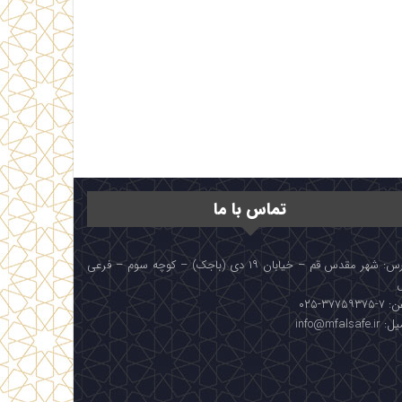
تماس با ما
آدرس: شهر مقدس قم – خیابان ۱۹ دی (باجک) – کوچه سوم – فرعی
۳۷۷۵۹۳۷۵-۰۲۵
info@mfalsafe.i