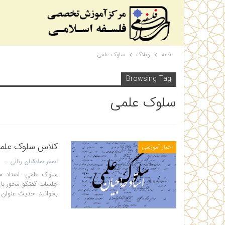
خانه
وبلاگ
سلوک علمی
Browsing Tag
سلوک علمی
کلاس سلوک علمی- نیم
اخبار آموزشی
اصغر صادقیان رنانی
جلسات گفتگو محور با 
بخوانید: حدیث عنوان