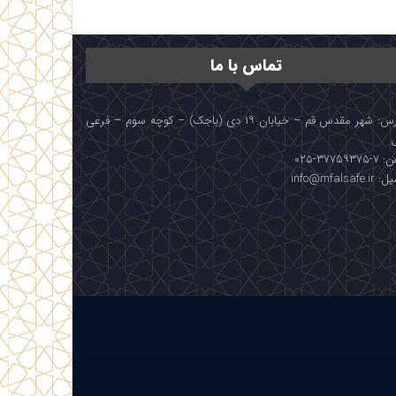
تماس با ما
آدرس: شهر مقدس قم – خیابان ۱۹ دی (باجک) – کوچه سوم – فرعی
۳۷۷۵۹۳۷۵-۰۲۵
info@mfalsafe.i