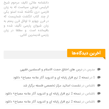
دانشنامه علائى تالیف مرحوم شیخ
الرئیس ابوعلی سیناست که به زبان
فارسی دری نگاشته شده استو يكى
از چند كتاب انگشت‏ شماريست كه
در قرن چهارم تا اوائل قرن پنجم به
زبان شيواى پارسى تأليف شده و
باقيمانده است. و مطلقا در زبان
پارسى قديمترين كتابى
…
آخرین دیدگاه‌ها
مدرس
در
درس های اخلاق حجت الاسلام و المسلمین فقیهی
S
در
نسخه 2 نرم افزار رایانه ای و اندروید آثار علامه مصباح+ دانلود
ناشناس
در
نشست اساتید مرکز تخصصی فلسفه برگزار شد
ناشناس
در
نسخه 2 نرم افزار رایانه ای و اندروید آثار علامه مصباح+ دانلود
ناشناس
در
نسخه 2 نرم افزار رایانه ای و اندروید آثار علامه مصباح+ دانلود