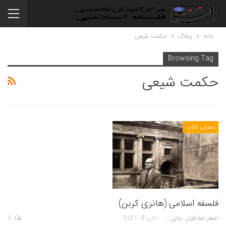
خانه
وبلاگ
حکمت شیعی
Browsing Tag
حکمت شیعی
معرفی کتاب
فلسفه اسلامی (هانری کربن)
اصغر صادقیان رنانی
اکتبر 9, 2021
0