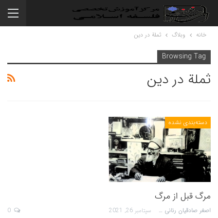
خانه
وبلاگ
ثملة در دین
Browsing Tag
ثملة در دین
دسته‌بندی نشده
مرگ قبل از مرگ
اصغر صادقیان رنانی
سپتامبر 26, 2021
0