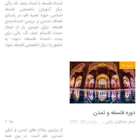
امتداد فلسفه با استاد نجف لک زائی
مرکز آموزش تخصصی فلسفه
اسلامی حوزه علمیه قم، در راستای
اهداف تمدنی و بررسی امتدادمندی
فلسفه، برای دومین بار از استاد
حجت الاسلام نجف لک زائی برای
بحث «امتداد فلسفه» دعوت به
حضور به مرکز تخصصی فلسفه نمود.
…
دوره ها
دوره فلسفه و تمدن
اصغر صادقیان رنانی
سپتامبر 29, 2021
0
از برترین ملاک های تمدن و ترقی
تمدنی، علم است. در بین همه