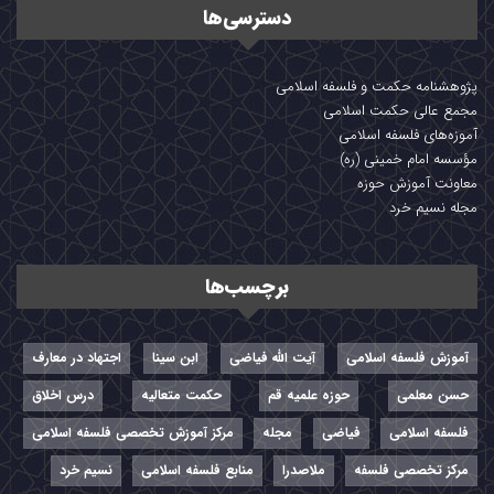
دسترسی‌ها
پژوهشنامه حکمت و فلسفه اسلامی
مجمع عالی حکمت اسلامی
آموزه‌های فلسفه اسلامی
مؤسسه امام خمینی (ره)
معاونت آموزش حوزه
مجله نسیم خرد
برچسب‌ها
آموزش فلسفه اسلامی
آیت الله فیاضی
ابن سینا
اجتهاد در معارف
حسن معلمی
حوزه علمیه قم
حکمت متعالیه
درس اخلاق
فلسفه اسلامی
فیاضی
مجله
مرکز آموزش تخصصی فلسفه اسلامی
مرکز تخصصی فلسفه
ملاصدرا
منابع فلسفه اسلامی
نسیم خرد