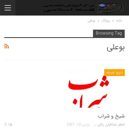
خانه
وبلاگ
بوعلی
Browsing Tag
بوعلی
تاریخ فلسفه
شیخ و شراب
اصغر صادقیان رنانی
نوامبر 10, 2021
0