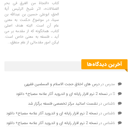
کتاب «النجاة من الغرق فى بحر
الضلالات»، اثر شیخ الرئیس آیة
الحق، ابوعلی حسین بن عبدالله بن
سینا، در موضوع حکمت به معنی
عام آن است. البته هدف اصلی
کتاب، همانگونه که از مقدمه بر می
آید ، فلسفه به معنی خاص است.
لیکن امور مقدماتی از علم منطق،
…
آخرین دیدگاه‌ها
مدرس
در
درس های اخلاق حجت الاسلام و المسلمین فقیهی
S
در
نسخه 2 نرم افزار رایانه ای و اندروید آثار علامه مصباح+ دانلود
ناشناس
در
نشست اساتید مرکز تخصصی فلسفه برگزار شد
ناشناس
در
نسخه 2 نرم افزار رایانه ای و اندروید آثار علامه مصباح+ دانلود
ناشناس
در
نسخه 2 نرم افزار رایانه ای و اندروید آثار علامه مصباح+ دانلود