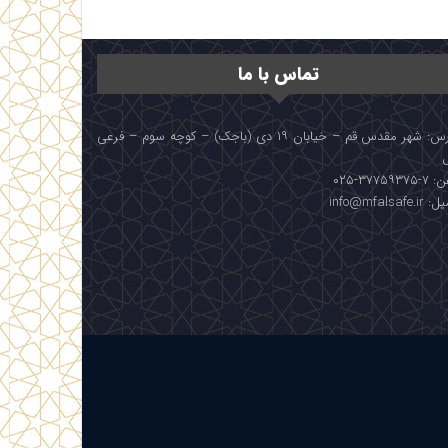
تماس با ما
آدرس: شهر مقدس قم – خیابان ۱۹ دی (باجک) – کوچه سوم – فرعی
۳۷۷۵۹۳۷۵-۰۲۵
info@mfalsafe.i