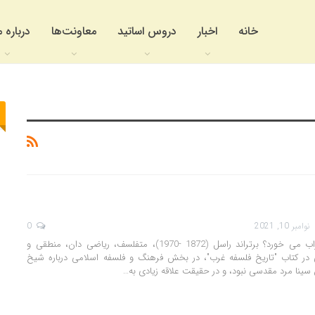
خانه
اخبار
دروس اساتید
معاونت‌ها
درباره م
نوامبر 10, 2021
0
آیا واقعا ابن سینا شراب می خورد؟ برتراند راسل (1872 -1970)، متفلسف، ریاضی دان، منطقی و
در کتاب "تاریخ فلسفه غرب"، در بخش فرهنگ و فلسفه اسلامی درباره شیخ
سینا مرد مقدسی نبود، و در حقیقت علاقه زیادی به…