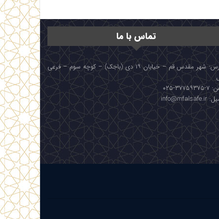
تماس با ما
آدرس: شهر مقدس قم – خیابان ۱۹ دی (باجک) – کوچه سوم – فرعی
۳۷۷۵۹۳۷۵-۰۲۵
info@mfalsafe.i