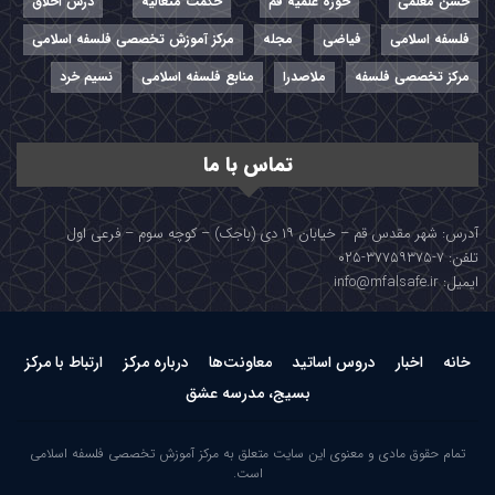
حسن معلمی
حوزه علمیه قم
حکمت متعالیه
درس اخلاق
فلسفه اسلامی
فیاضی
مجله
مرکز آموزش تخصصی فلسفه اسلامی
مرکز تخصصی فلسفه
ملاصدرا
منابع فلسفه اسلامی
نسیم خرد
تماس با ما
آدرس: شهر مقدس قم – خیابان ۱۹ دی (باجک) – کوچه سوم – فرعی اول
تلفن: ۷-۳۷۷۵۹۳۷۵-۰۲۵
ایمیل: info@mfalsafe.ir
خانه
اخبار
دروس اساتید
معاونت‌ها
درباره مرکز
ارتباط با مرکز
بسیج، مدرسه عشق
تمام حقوق مادی و معنوی این سایت متعلق به مرکز آموزش تخصصی فلسفه اسلامی
است.