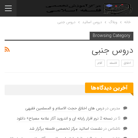
خانه
وبلاگ
دروس اساتید
دروس جنبی
Browsing Category
دروس جنبی
اخلاق
فلسفه
کلام
آخرین دیدگاه‌ها
مدرس
در
درس های اخلاق حجت الاسلام و المسلمین فقیهی
S
در
نسخه 2 نرم افزار رایانه ای و اندروید آثار علامه مصباح+ دانلود
ناشناس
در
نشست اساتید مرکز تخصصی فلسفه برگزار شد